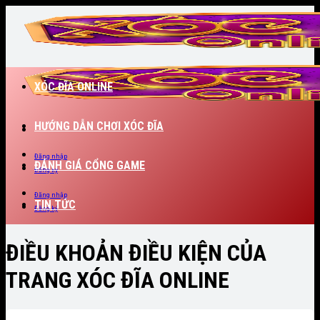
Chuyển
đến
nội
dung
XÓC ĐĨA ONLINE
HƯỚNG DẪN CHƠI XÓC ĐĨA
Đăng nhập
ĐÁNH GIÁ CỔNG GAME
Đăng ký
Đăng nhập
TIN TỨC
Đăng ký
ĐIỀU KHOẢN ĐIỀU KIỆN CỦA
TRANG XÓC ĐĨA ONLINE