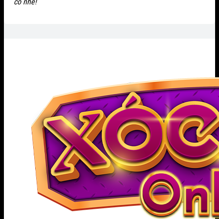
có nhé!