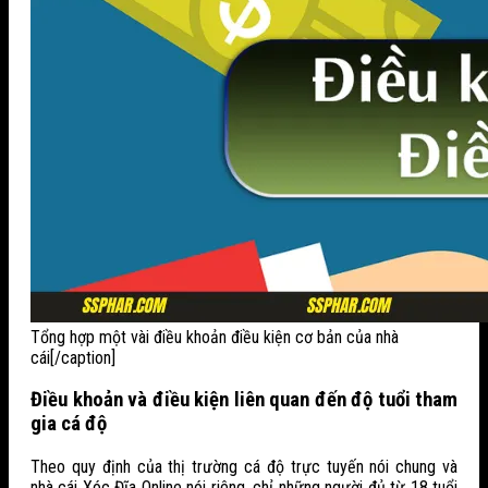
Tổng hợp một vài điều khoản điều kiện cơ bản của nhà
cái[/caption]
Điều khoản và điều kiện liên quan đến độ tuổi tham
gia cá độ
Theo quy định của thị trường cá độ trực tuyến nói chung và
nhà cái Xóc Đĩa Online nói riêng, chỉ những người đủ từ 18 tuổi