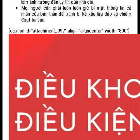
làm ảnh hưởng đến uy tín của nhà cái.
Mọi người cần phải luôn luôn giữ bí mật thông tin cá
nhân của bản thân để tránh bị kẻ xấu lừa đảo và chiếm
đoạt tài sản.
[caption id="attachment_997" align="aligncenter" width="800"]