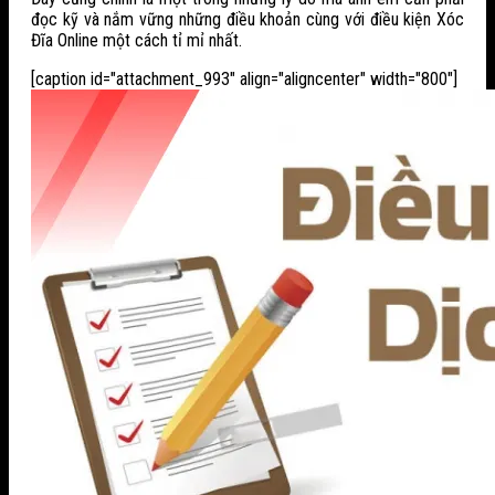
đọc kỹ và nắm vững những điều khoản cùng với điều kiện Xóc
Đĩa Online một cách tỉ mỉ nhất.
[caption id="attachment_993" align="aligncenter" width="800"]