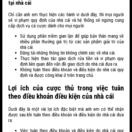
tại nhà cái
Chỉ cần anh em thực hiện các hành vi dưới đây, thì mọi người
sẽ vi phạm quy định của nhà cái và hệ thống sẽ ngừng cung
cấp dịch vụ cá cược dành cho mọi người:
Sử dụng phần mềm gian lận để giúp bản thân mang về
nhiều phần thưởng giá trị từ các sản phẩm giải trí của
nhà cái.
Đăng tải những thông tin không chính xác về nhà cái.
Thực hiện thao tác giao dịch rửa tiền và vi phạm quy
định liên quan đến vấn đề giao dịch do nhà cái đưa ra.
Không tuân theo điều khoản và điều kiện do nhà cái quy
định và được công khai ở trên trang chủ.
Lợi ích của cược thủ trong việc tuân
theo điều khoản điều kiện của nhà cái
Dưới đây là một vài lợi ích đặc biệt mà anh em có thể nhận
được sau khi tuân theo điều khoản và điều kiện do nhà cái đưa
ra:
Việc tuân theo điều khoản và điều kiện do nhà cái quy